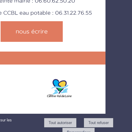
einte mairie : 06.60.62.50.20
CCBL eau potable : 06.31.22.76.55
nous écrire
sur les
ar WebSee
-
Conditions Générales d'Utilisation
-
Gérer les