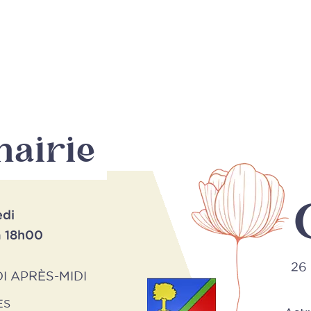
mairie
edi
à 18h00
26 
I APRÈS-MIDI
ES