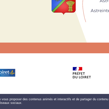
Astr
Astreinte 
de vous proposer des contenus animés et interactifs et de partager du contenu 
éseaux sociaux.
ement du site Internet réalisé par Net15
-
Site administrable CMS propulsé p