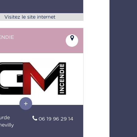
ENDIE
urde
06 19 96 29 14
evilly