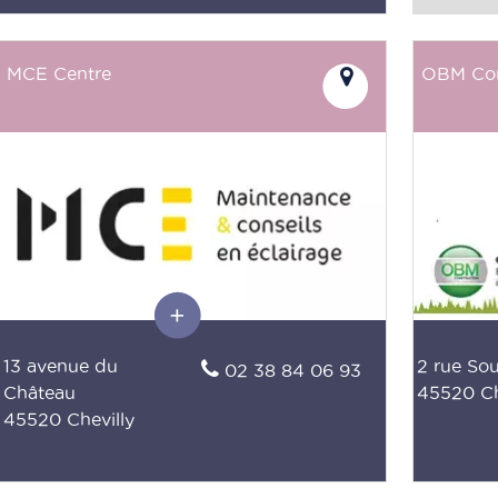
MCE Centre
OBM Con
13 avenue du
2 rue So
02 38 84 06 93
Château
45520 Ch
45520 Chevilly