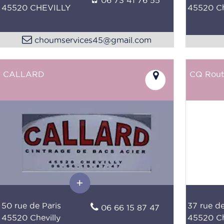
45520 CHEVILLY
45520 Ch
choumservices45@gmail.com
CALLARD
CQ Rout
50 rue de Paris
37 rue de
06 66 15 87 47
45520 Chevilly
45520 Ch