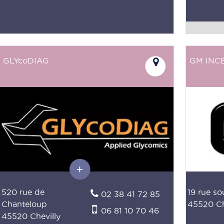
GLYcoDIAG
GM INC
520 rue de
19 rue so
02 38 41 72 85
Chanteloup
45520 Ch
06 81 10 70 46
45520 Chevilly