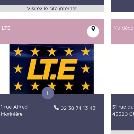
LTE
Ma déco
1 rue Alfred
51 rue d
02 38 74 13 43
Morinière
45520 Ch