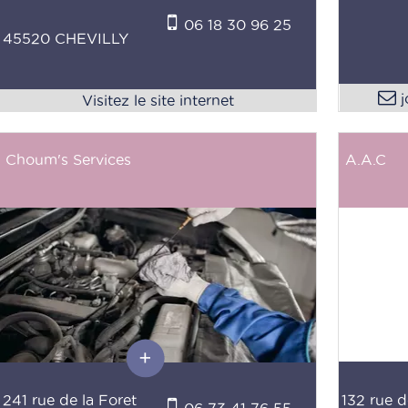
06 18 30 96 25
45520 CHEVILLY
j
Choum's Services
A.A.C
241 rue de la Foret
132 rue d
06 73 41 76 55