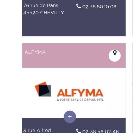
76 rue de Paris
02.38.80.10.08
45520 CHEVILLY
ALFYMA
3 rue Alfred
02 38 56 02 46