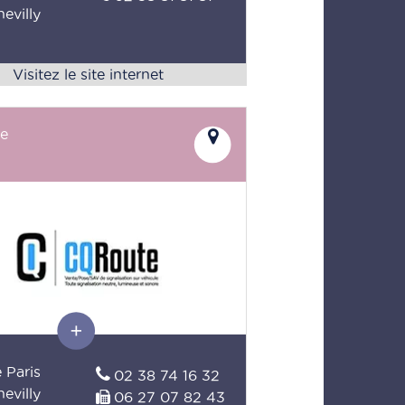
evilly
e
 Paris
02 38 74 16 32
evilly
06 27 07 82 43