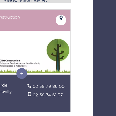
struction
urde
02 38 79 86 00
evilly
02 38 74 61 37