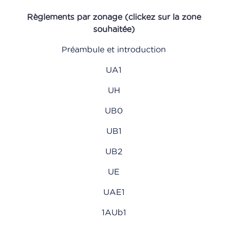
Règlements par zonage (clickez sur la zone
souhaitée)
Préambule et introduction
UA1
UH
UB0
UB1
UB2
UE
UAE1
1AUb1