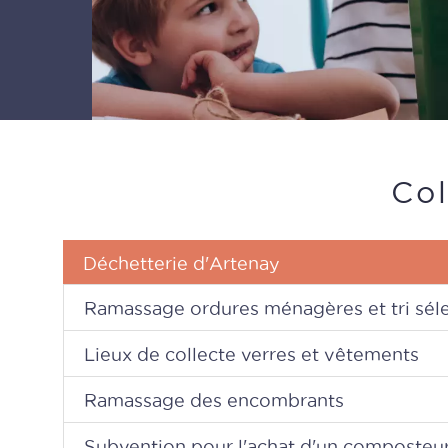
Col
Déchetterie d'Artenay
Ramassage ordures ménagères et tri séle
Route de Neuville aux Bois
45410
Lieux de collecte verres et vêtements
Horaires d'été (1er mai au 31
Ramassage des encombrants
I
Conteneur à verre
Subvention pour l'achat d'un composteu
Ramassage dans 