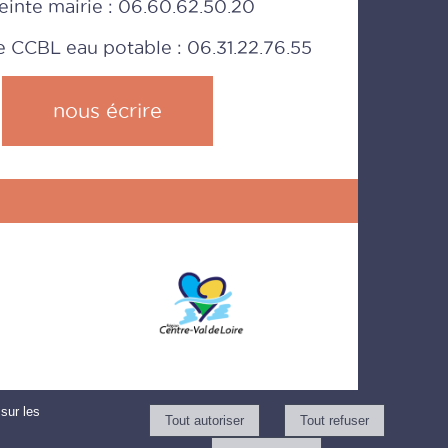
w.sirtomra.fr
einte mairie : 06.60.62.50.20
CCBL eau potable : 06.31.22.76.55
ci de ne pas laisser de sacs autour
 sacs de vêtements chez vous en
nous écrire
LAIS.
daires. Les textiles usagés sont
 (maximum 30 litres). Attachez les
oment du tri.
quinerie
sur les