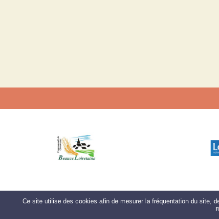
Documents joints :
Les clés du tri sirtomra
Quelles piles et batteries
P
Conteneur à textiles
SITE WEB
C
Il existe une dizaine de catégories de piles et
d
a
Qu’il s’agisse d’une pile bâton dans une rad
torche, d’une pile bouton dans une calculett
L
encore la batterie de votre ancien téléphone 
t
portable, tous les types de piles et batteries s
batteries de voiture) et triés ensuite avant de 
M
P
Les piles rechargeables, une fois hors d’usage
c
sont reprises de la même façon que les piles 
Pe
Ce site utilise des cookies afin de mesurer la fréquentation du site, 
r