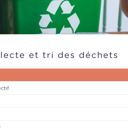
lecte et tri des déchets
ctif
 Artenay
 octobre)
Jour de collecte
l y a toujours un conteneur à verre près de chez vous :
r
toute la commuune (bourg et hameaux) :
Nouvelles filières à disposition 
Mardi dans la 