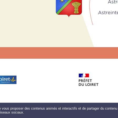
http://ww
Astr
 collecter ?
arking poids-lourds, Rue du stade
Astreinte 
e point relais est condamné depuis le 15 juillet 2025. Mer
 batteries
e ce conteneur. Nous vous demandons de conserver vos
ttendant l'évolution de la situation quant à l'avenir DU RE
io ou une lampe
e ou une montre, ou
es textiles en bon état sont revendus en boutiques soli
ou ordinateur
ransformés en matériaux isolants.
ont repris (sauf les
les recycler.
erci de ne déposer que des textiles secs et non souillés
résentez-les en sacs, en évitant les sacs trop volumineux
s, se recyclent et
haussures par paires pour éviter qu’elles se séparent au m
classiques.
nsez chaussure, vêtements, linge de maison, maro
SITE WEB
de vous proposer des contenus animés et interactifs et de partager du contenu 
éseaux sociaux.