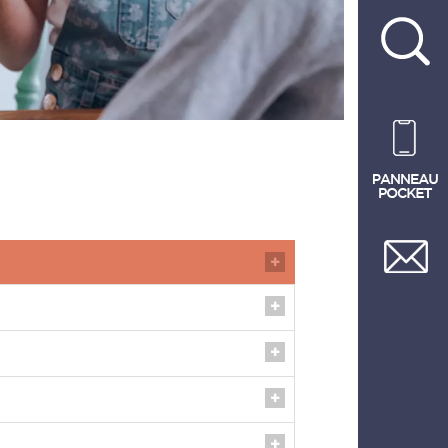
:
journée