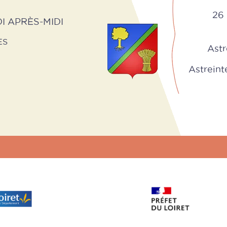
26 
I APRÈS-MIDI
ES
Astr
Astreinte 