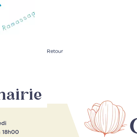
Retour
mairie
edi
à 18h00