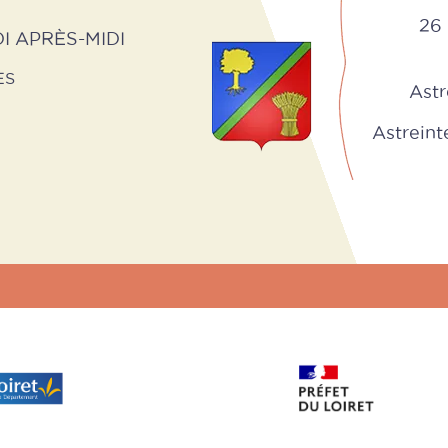
26 
I APRÈS-MIDI
ES
Astr
Astreinte 