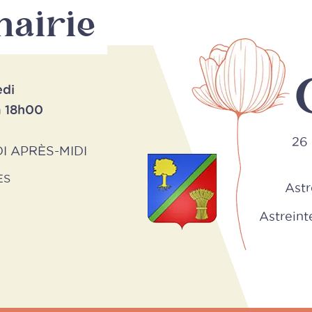
mairie
edi
à 18h00
26 
I APRÈS-MIDI
ES
Astr
Astreinte 