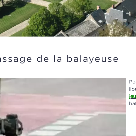
assage de la balayeuse
Po
lib
jeu
ba