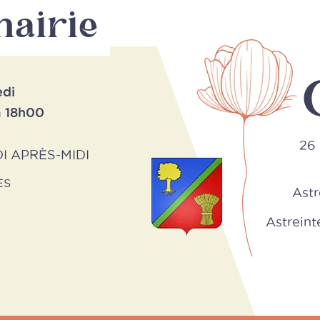
mairie
edi
à 18h00
26 
I APRÈS-MIDI
ES
Astr
Astreinte 