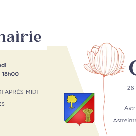
mairie
edi
à 18h00
26 
I APRÈS-MIDI
ES
Astr
Astreinte 