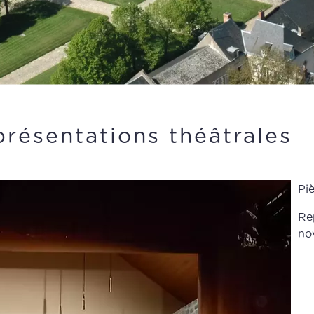
résentations théâtrales
Pi
Rep
nov