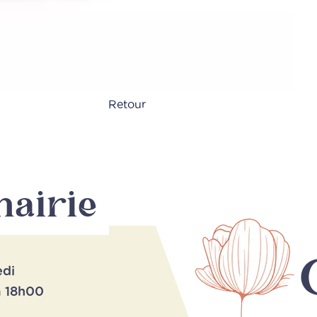
Retour
mairie
edi
à 18h00