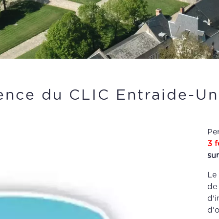
nce du CLIC Entraide-Un
Pe
3 f
su
Le 
de 
d'i
d'o