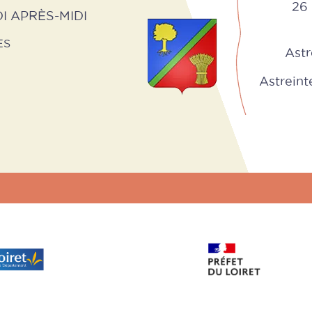
26 
I APRÈS-MIDI
ES
Astr
Astreinte 