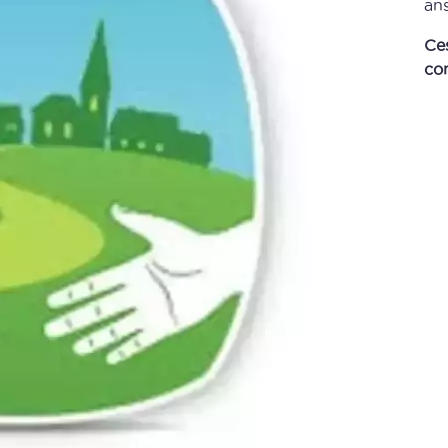
ans
Ces
con