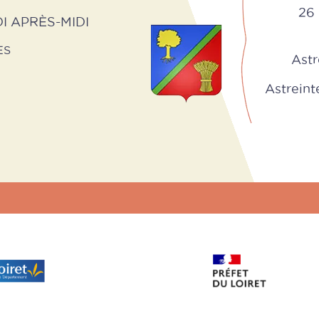
26 
I APRÈS-MIDI
ES
Astr
Astreinte 