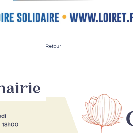
Retour
mairie
edi
à 18h00