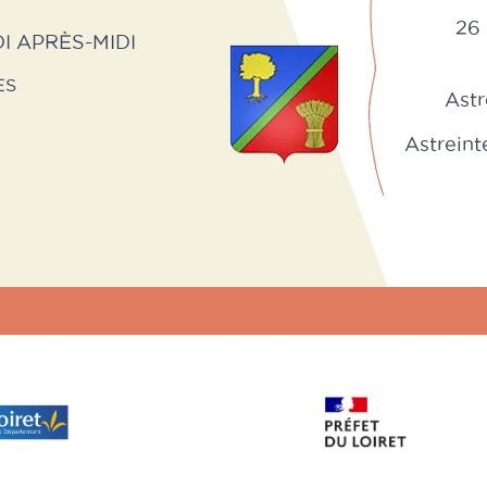
26 
I APRÈS-MIDI
ES
Astr
Astreinte 