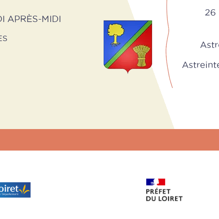
26 
I APRÈS-MIDI
ES
Astr
Astreinte 