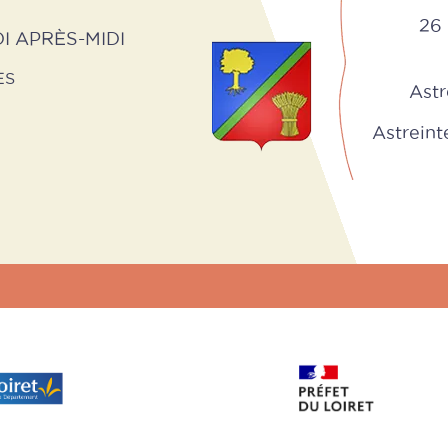
26 
I APRÈS-MIDI
ES
Astr
Astreinte 