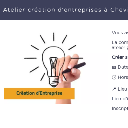
Atelier création d'entreprises à Chevi
Vous av
La com
atelier 
Créer s
📅 Dat
🕒 Hora
📍 Lieu
Lien d’
Inscrip